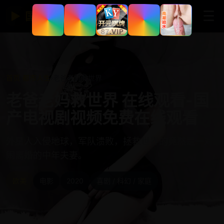
☰
▶
国产免费视频网站
首页
›
都市人生
›
老爸老妈救世界
老爸老妈救世界 在线观看-国
产电视剧视频免费在线观看
外星人入侵地球，军队溃败，拯救世界的竟然是一对
闹离婚的中年夫妻。
欧美
电影
2020
喜剧 / 科幻 / 家庭