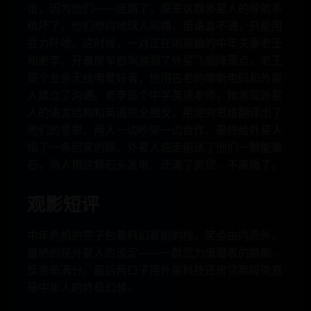
击，因为他们——迷路了。原来这群外星人的导航系
统坏了，他们想向地球人问路，但语言不通，只能用
武力吓唬。这时候，一对正在闹离婚的中年夫妻老王
和老李，开着房车自驾游到了外星飞船降落点。老王
是个业余无线电爱好者，他用古老的摩斯电码和外星
人建立了沟通。老李是个中学英语老师，她发现外星
人的语言结构和英语完全相反，用逆向思维翻译出了
他们的意思。两人一边吵架一边合作，最终给外星人
指了一条回家的路。外星人临走前送了他们一颗能量
石，两人用这颗石头发电，还清了房贷，不离婚了。
观影短评
中年危机的壳子包着科幻喜剧的核，笑点由内而外。
最绝的是外星人的设定——一群武力值爆表的路痴，
反差萌满分。最后两口子用外星科技还房贷那段简直
是中年人的终极幻想。