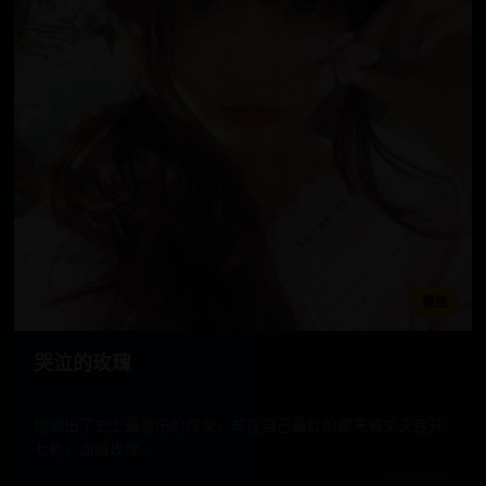
播放
哭泣的玫瑰
她唱出了史上最悲伤的探戈，却在自己最红的那天被丈夫连开
七枪，血溅玫瑰。