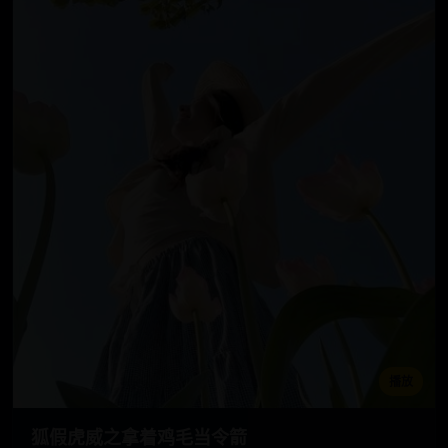
播放
狐假虎威之拿着鸡毛当令箭