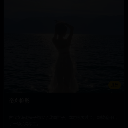
播放
蛮舟艳影
古代女海盗头子绑架了敌国世子，本想索要赎金，却被迫开启
了一场荒岛求生。