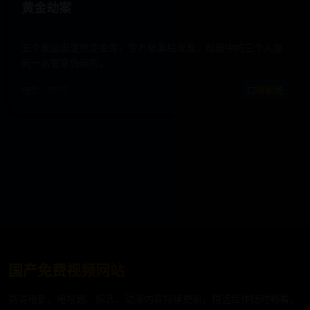
黄金劫案
五个蒙面匪徒抢走金库，警方破案后发现，劫匪中的三个人是
同一名警察伪装的。
电影 · 2017
口碑剧场
国产免费视频网站
高清电影、电视剧、综艺、动漫内容持续更新，精选佳作随时畅看。