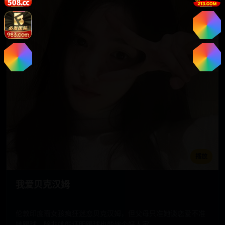
播放
我爱贝克汉姆
伦敦印度裔女孩疯狂迷恋贝克汉姆，但父母只准她谈恋爱不准
她踢球，除非她能证明踢球也能嫁个好人家。