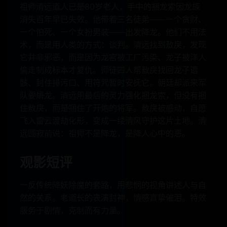
祖师清远道人已是80岁老人，手中的捆龙索因龙族
消失百年早已失效。他带着三名徒弟——一个贪财、
一个怕死、一个女扮男装——出发降龙。他们不用法
术，而是用人类的方式：谈判。清远找到敖戾，发现
它并非邪恶，而是因为龙宫被工厂污染、龙子被洋人
偷走制成标本才复仇。师徒四人帮敖戾找回龙子遗
骸、封住排污口、用符咒暂时安抚它。朝廷却派来军
队要屠龙。清远用最后的灵力强化捆龙索，但没有捆
住敖戾，而是捆住了开炮的将军。敖戾被感动，自愿
飞入雷云渡劫化形，变成一缕清风守护这片土地。清
远圆寂前说：祖师不是降龙，是降人心中的恶。
观影短评
一反传统降妖除魔的套路，用悲悯的视角讲述人与自
然的关系。老道长的表演封神，情感真挚催泪。特效
服务于剧情，克制而有力量。