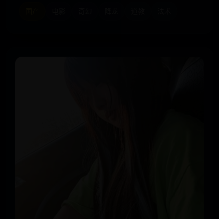
国产
电影
奇幻
降龙
道教
法术