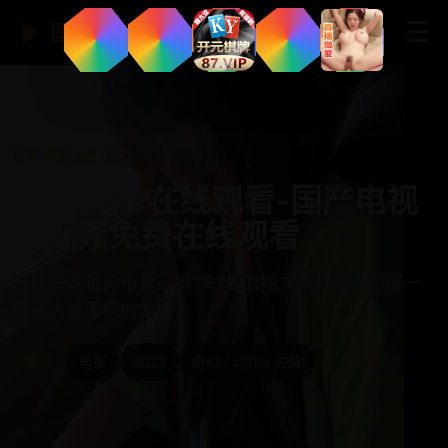
☰
▶
国产免费视频网站
首页
›
家庭治愈
›
降龙祖师
降龙祖师 在线观看-国产电视
剧视频免费在线观看
末代降龙祖师带着三根“失效”的捆龙索，要去驯服一
条被人类逼疯的龙。
国产
电影
2022
奇幻 / 动作 / 古装