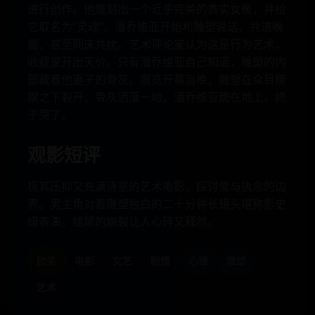
进行创作。他雕刻出一个近乎完美的真实女像，并给
它取名为“灵魂”。潘乔维亚开始和雕塑说话、共进晚
餐、甚至同床共枕。艺术评论家认为这是行为艺术，
收藏家开出天价。只有潘乔维亚自己知道，雕塑的内
部藏着他妻子的骨灰。展览开幕当晚，雕塑在众目睽
睽之下裂开，骨灰洒落一地，潘乔维亚跪在地上，终
于哭了。
观影短评
极其压抑又充满诗意的艺术电影，探讨爱与执念的边
界。男主角对着雕塑独白的二十分钟长镜头堪称影史
级表演。结尾的崩裂让人心碎又释然。
欧美
电影
文艺
剧情
心理
雕塑
艺术