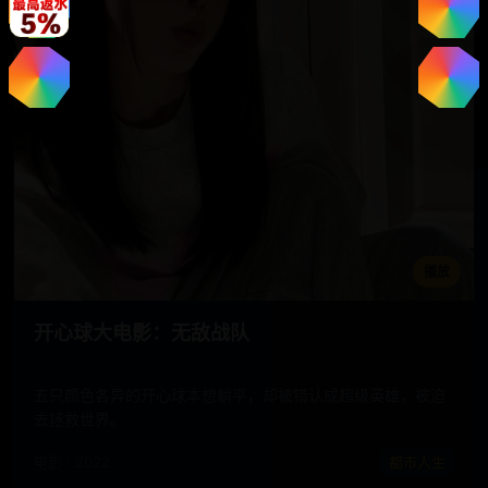
播放
开心球大电影：无敌战队
五只颜色各异的开心球本想躺平，却被错认成超级英雄，被迫
去拯救世界。
电影 · 2022
都市人生