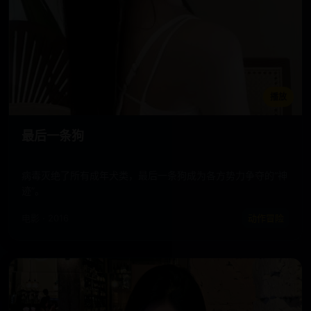
播放
最后一条狗
病毒灭绝了所有成年犬类，最后一条狗成为各方势力争夺的“神
迹”。
电影 · 2016
动作冒险