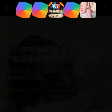
☰
▶
国产免费视频网站
首页
›
动作冒险
›
特兰济特集中营
特兰济特集中营 在线观看-国
产电视剧视频免费在线观看
纳粹集中营里，囚犯们被迫上演一出戏剧给军官看，
而剧本是关于自由的。
欧美
电影
2019
战争 / 历史 / 剧情