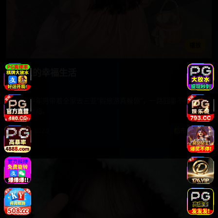
播放
囧人的幸福生活
破产中年男带着全家去三亚“假旅游真躲债”，一路囧事不断却
找回幸福。
电影 · 2020
都市人生