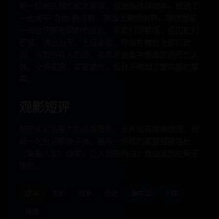
有一位被关押的犹太导演，他被迫选择剧本。他选了
一出关于“自由”的话剧，表面上歌颂纳粹，暗地里每
一句台词都在讽刺和反抗。军官们没看懂，但囚犯们
都懂。演出当天，上级亲临，导演在舞台上即兴改
词，当着所有人的面，高声念出集中营真实的死亡人
数。全场死寂，军官拔枪，但台下响起了雷鸣般的掌
声。
观影短评
用艺术对抗暴力的极致悲剧。全片没有枪林弹雨，但
每一句台词都像子弹。最后一场戏的震撼程度堪比
《美丽人生》结尾，让人彻底明白：自由是刻在骨子
里的。
欧美
电影
战争
历史
集中营
人性
残酷