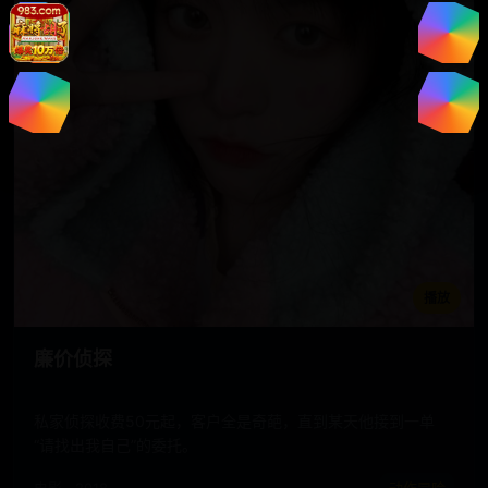
播放
廉价侦探
私家侦探收费50元起，客户全是奇葩，直到某天他接到一单
“请找出我自己”的委托。