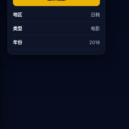
地区
日韩
类型
电影
年份
2018