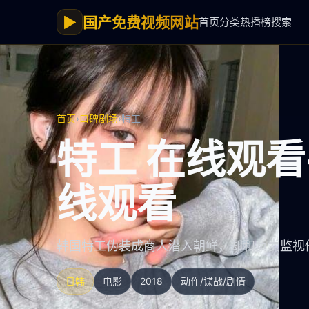
▶
国产免费视频网站
首页
分类
热播榜
搜索
首页
›
口碑剧场
›
特工
特工 在线观
线观看
韩国特工伪装成商人潜入朝鲜，却和负责监视
日韩
电影
2018
动作/谍战/剧情