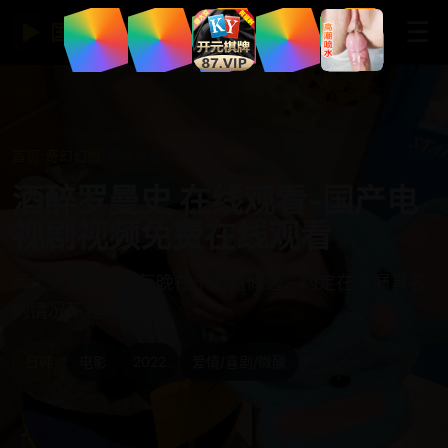
☰
▶
国产免费视频网站
首页
›
奇幻幻想
›
酒醉罗曼史
酒醉罗曼史 在线观看-国产电
视剧视频免费在线观看
两个失意陌生人每晚在小酒馆偶遇，约定在不漏真名
的情况下越喝越爱。
日韩
电影
2022
爱情/喜剧/微醺