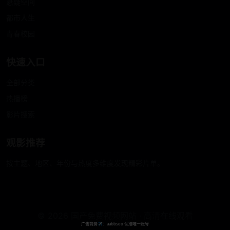
悬疑空间
都市人生
青春校园
快速入口
全部分类
热播榜
影片搜索
观影推荐
按主题、地区、年份与热度多维度发现精彩片单。
© 2026 国产免费视频网站 · 高清在线观看