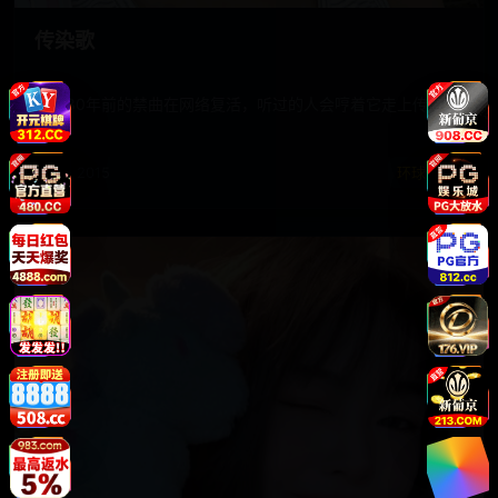
传染歌
一首30年前的禁曲在网络复活，听过的人会哼着它走上传死之
路。
电影 · 2015
环球佳片