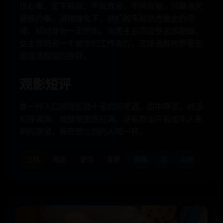
拼心事，定下规则：不说真名，不问背景，只聊当天
最糗的事。酒精催化下，他们越来越熟悉彼此的灵
魂，却对身份一无所知。当男主必须接受家族联姻，
女主收到另一个城市的工作邀约，这场酒醉的罗曼史
面临清醒后的抉择。
观影短评
像一杯入口顺滑后劲十足的鸡尾酒，甜中带涩。对话
机锋满满，微醺氛围感拉满。没有狗血只有成年人克
制的浪漫，看完想立刻约人喝一杯。
日韩
电影
爱情
喜剧
微醺
酒
治愈