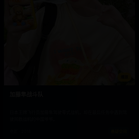
播放
加藤隼战斗队
日本王牌飞行员加藤隼驾驶零式战机，却在最后任务中遇到驾
驶同款战机的中国爷爷。
电影 · 2018
悬疑空间