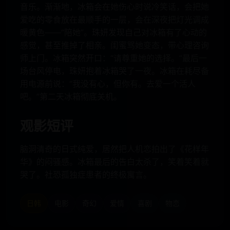
音乐。渐渐地，冰箱会在她伤心时说冷笑话，会把她
爱吃的零食放在最顺手的一层，会在深夜把灯光调成
暖黄色——“陪她”。珠妍发现自己对冰箱有了心动的
感觉，甚至推掉了相亲。闺蜜骂她变态，带心理咨询
师上门。冰箱突然开口：“请尊重她的选择。”最后一
场台风停电，珠妍抱着冰箱哭了一夜。冰箱在耗尽备
用电源前说：“我没有心，但你有。去爱一个活人
吧。”第二天冰箱彻底关机。
观影短评
脑洞清奇的日式纯爱，居然把人机恋拍出了《花样年
华》的闷骚感。冰箱最后的告白太杀了，笑着笑着就
哭了。社恐孤独症患者的终极寓言。
日韩
电影
奇幻
爱情
喜剧
物恋