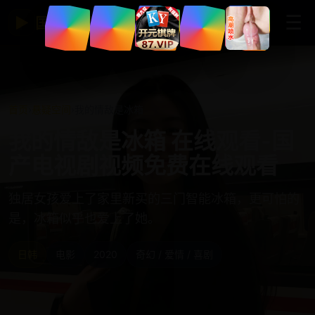
☰
▶
国产免费视频网站
首页
›
悬疑空间
›
我的情敌是冰箱
我的情敌是冰箱 在线观看-国
产电视剧视频免费在线观看
独居女孩爱上了家里新买的三门智能冰箱，更可怕的
是，冰箱似乎也爱上了她。
日韩
电影
2020
奇幻 / 爱情 / 喜剧