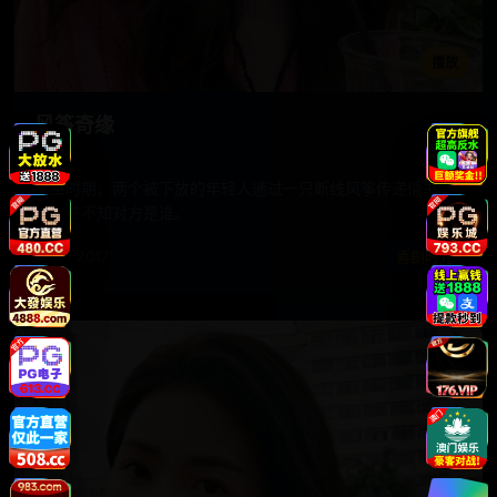
播放
风筝奇缘
文革时期，两个被下放的年轻人通过一只断线风筝传递情书，
却始终不知对方是谁。
电影 · 2017
喜剧时光